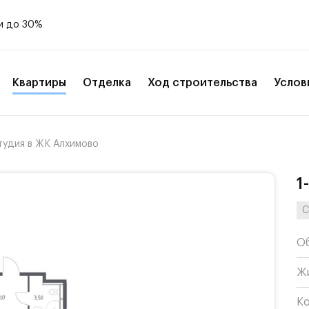
и до 30%
Квартиры
Отделка
Ход строительства
Услов
тудия в ЖК Алхимово
1
С
О
Ж
К