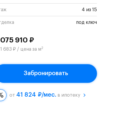
таж
4 из 15
тделка
под ключ
 075 910 ₽
2
1 683 ₽ / цена за м
Забронировать
41 824 ₽/мес.
от
в ипотеку