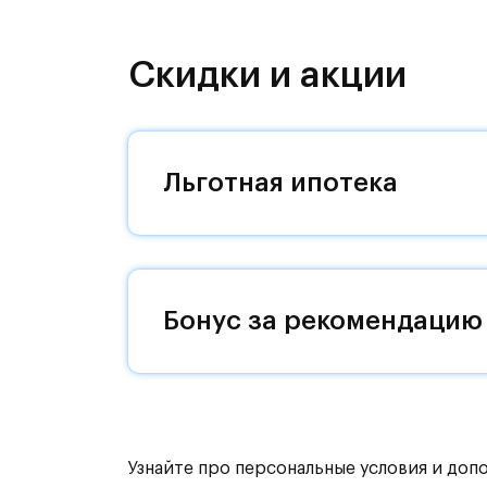
Проект включает монолитно-кирпич
фасады, установленные корзины по
создают современный облик проект
Скидки и акции
Группа "Самолет" помогает своим к
покупки для обустройства своего н
Льготная ипотека
Каждый покупатель квартиры от гру
программе привилегий.
Программа привилегий – это скидки
брендов.#yan19-2r1508683#
Бонус за рекомендацию
Узнайте про персональные условия и доп