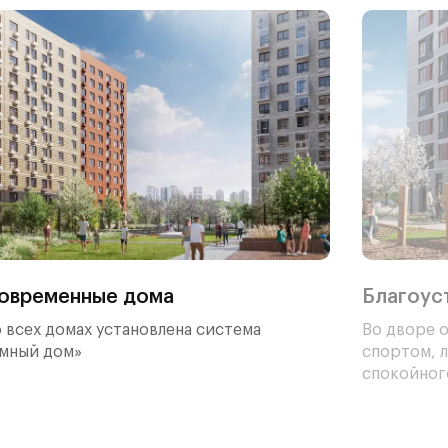
ойти
уп к
ающие
ские
овременные дома
Благоус
 всех домах установлена система
Во дворе о
Умный дом»
спортом, л
спокойног