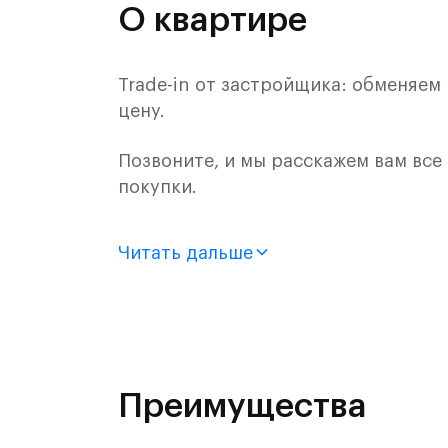
О квартире
Trade-in от застройщика: обменяем
цену.
Позвоните, и мы расскажем вам все
покупки.
Продается квартира-студия с отдел
Читать дальше
монолитного дома (Корпус 16, Секци
Цена указана с учетом готовой отде
Жилой комплекс "Алхимово" - это я
Десна и рядом с Дубровицким лесо
Преимущества
"Алхимово" расположен в 23 минута