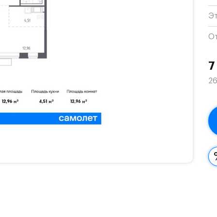
Э
О
7
26