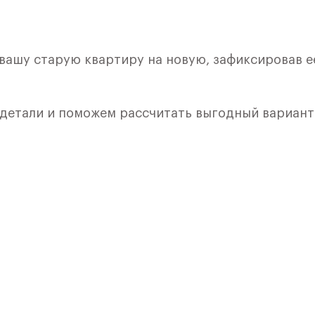
 вашу старую квартиру на новую, зафиксировав е
 детали и поможем рассчитать выгодный вариант
кой. Квартира расположена на 4 этаже 15 этажно
я 1) в ЖК «Алхимово» от группы «Самолет».
лки и кухни.
ркий современный проект Новой Москвы на берег
м.
х езды от МКАД и в 15 минутах от крупных ТРЦ и