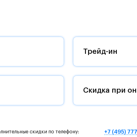
ные корпуса высотой до 16 этажей: долговечные
д кондиционеры, яркие архитектурные детали -
а.
лиентам сэкономить не только деньги, но и время
ового дома.
Трейд-ин
ппы "Самолет" автоматически получает доступ к
, акции и спецпредложения от известных
Скидка при он
+7 (495) 77
олнительные скидки по телефону: