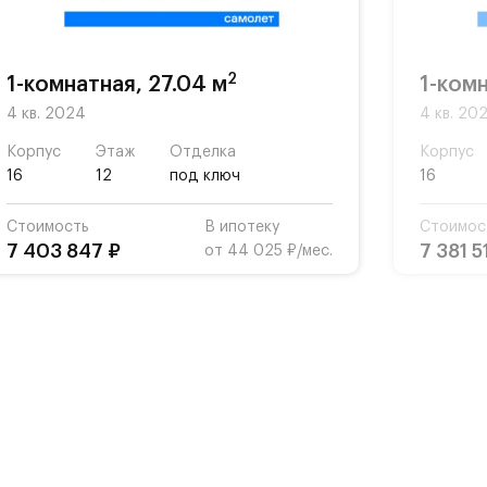
2
1-комнатная, 27.04 м
1-комн
4 кв. 2024
4 кв. 20
Корпус
Этаж
Отделка
Корпус
16
12
под ключ
16
Стоимость
В ипотеку
Стоимос
7 403 847 ₽
7 381 5
от 44 025 ₽/мес.