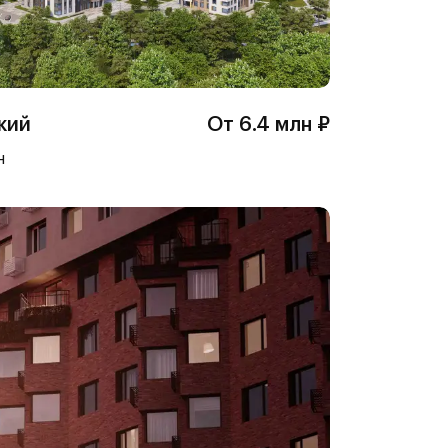
кий
От 6.4 млн ₽
н