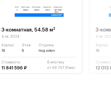
2
3-комнатная, 54.58 м
3-ком
4 кв. 2024
4 кв. 20
Корпус
Этаж
Отделка
Корпус
16
6
под ключ
16
Стоимость
В ипотеку
Стоимос
11 841 596 ₽
12 012 
от 69 707 ₽/мес.