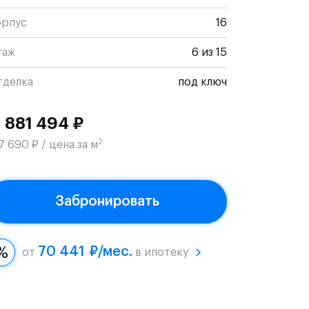
орпус
16
таж
6 из 15
тделка
под ключ
1 881 494 ₽
2
7 690 ₽ / цена за м
Забронировать
70 441 ₽/мес.
от
в ипотеку