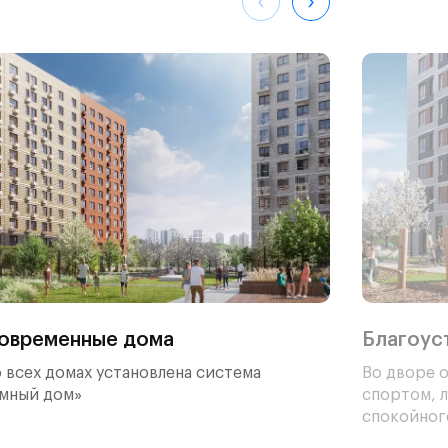
ойти
уп к
ающие
ские
овременные дома
Благоус
 всех домах установлена система
Во дворе о
Умный дом»
спортом, л
спокойног