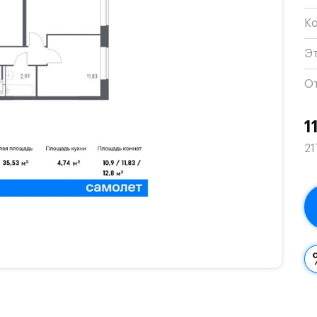
К
Э
О
1
21