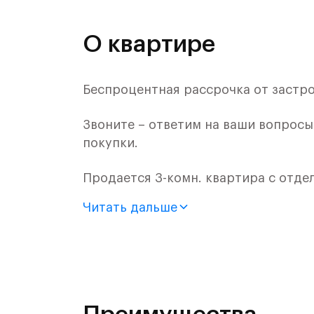
О квартире
Беспроцентная рассрочка от застр
Звоните – ответим на ваши вопрос
покупки.
Продается 3-комн. квартира с отде
монолитного дома (Корпус 16, Секци
Читать дальше
Цена указана с учетом готовой отде
Жилой комплекс "Алхимово" - это я
Десна и рядом с Дубровицким лесо