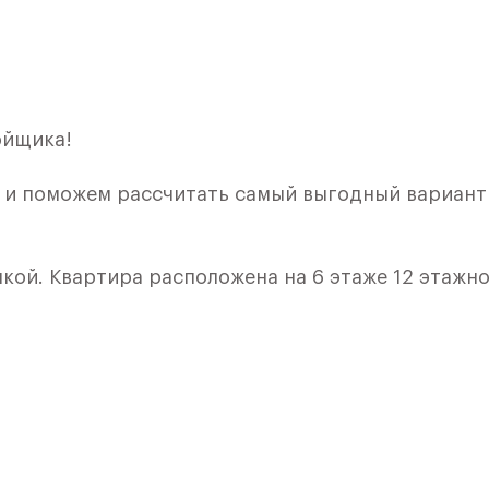
ойщика!
ы и поможем рассчитать самый выгодный вариант
лкой. Квартира расположена на 6 этаже 12 этажн
я 2) в ЖК «Алхимово» от группы «Самолет».
лки и кухни.
ркий современный проект Новой Москвы на берег
м.