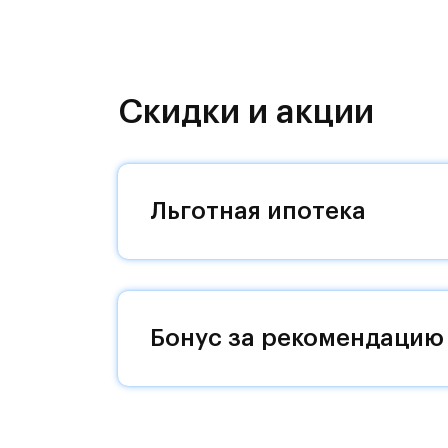
Проект включает монолитно-кирпич
фасады, установленные корзины по
создают современный облик проект
Скидки и акции
Группа "Самолет" помогает своим к
покупки для обустройства своего н
Каждый покупатель квартиры от гру
Льготная ипотека
программе привилегий.
Программа привилегий – это скидки
брендов.#yan19-2r1508680#
Бонус за рекомендацию