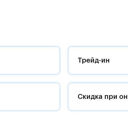
ные корпуса высотой до 16 этажей: долговечные
д кондиционеры, яркие архитектурные детали -
а.
лиентам сэкономить не только деньги, но и время
ового дома.
ппы "Самолет" автоматически получает доступ к
Трейд-ин
, акции и спецпредложения от известных
Скидка при он