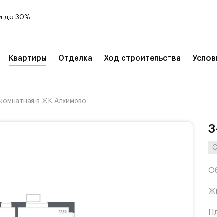
и до 30%
Квартиры
Отделка
Ход строительства
Услов
-комнатная в ЖК Алхимово
3
С
О
Ж
П