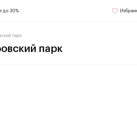
и до 30%
Избран
вский парк
овский парк