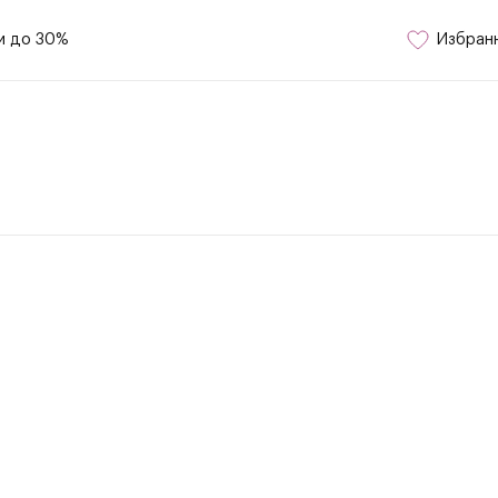
и до 30%
Избран
n