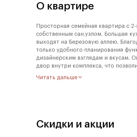
О квартире
Просторная семейная квартира с 2-
собственным сан.узлом. Большая ку
выходят на Березовую аллею. Благ
только удобного планирования функ
дизайнерским взглядам и вкусам. О
двор внутри комплекса, что позвол
выходят на две стороны света, и б
Читать дальше
течение всего дня.
"Фестиваль Парк" это продуманный
парками и живописными прудами. Н
ЖК "Фестиваль Парк" разместился 
Скидки и акции
минутах ходьбы от метро "Речной во
зрения экологии - вокруг домов ра