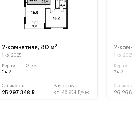
2
2-комнатная, 80 м
2-ком
1 кв. 2025
1 кв. 202
Корпус
Этаж
Корпус
24.2
2
24.2
Стоимость
В ипотеку
Стоимос
25 297 348 ₽
26 266
от 148 954 ₽/мес.