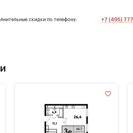
 Фестивальные пруды и набережная Химкинского
+7 (495) 77
олнительные скидки по телефону:
мов
ки
ра
ез машин