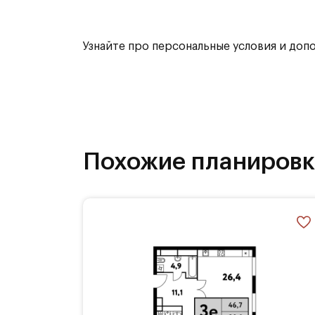
комплекса находятся Парк Дружбы,
водохранилища.
Узнайте про персональные условия и доп
Преимущества:
Панорамные виды из окон
Жизнь в окружении парков и водое
Похожие планиров
Эффектная современная архитекту
Стильные авторские лобби
Закрытый благоустроенный двор б
2х уровневый подземный паркинг