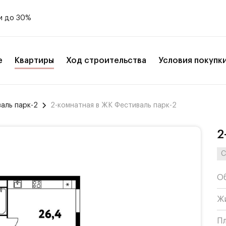
и до 30%
е
Квартиры
Ход строительства
Условия покупк
аль парк-2
2-комнатная в ЖК Фестиваль парк-2
2
С
О
Ж
П