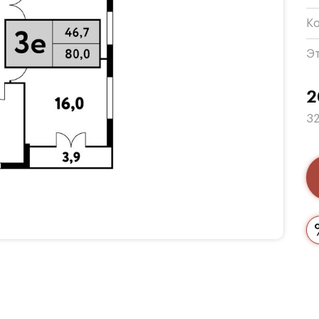
К
Э
2
32