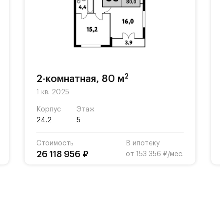
50 м)
2
2-комнатная, 80 м
1 кв. 2025
Корпус
Этаж
24.2
5
Стоимость
В ипотеку
26 118 956 ₽
от 153 356 ₽/мес.
(15 км)