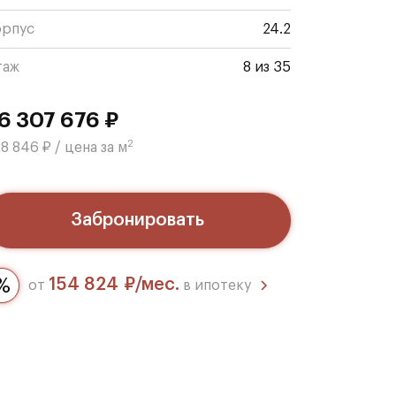
орпус
24.2
таж
8 из 35
6 307 676 ₽
2
8 846 ₽ / цена за м
Забронировать
154 824 ₽/мес.
от
в ипотеку