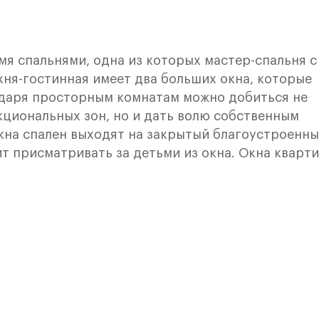
мя спальнями, одна из которых мастер-спальня с
хня-гостинная имеет два больших окна, которые
одаря просторным комнатам можно добиться не
циональных зон, но и дать волю собственным
кна спален выходят на закрытый благоустроенн
ит присматривать за детьми из окна. Окна кварт
удущие жители смогут наслаждаться солнцем в
 до мелочей жилой комплекс, окруженный зелен
астоящая мечта, которая стала реальностью.
в престижном Левобережном районе Москвы в дв
кзал". Это одно из лучших мест столицы с точки
збиты парки и скверы. В пешей доступности от