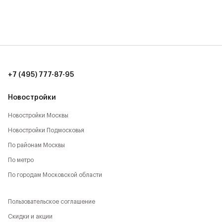
17 мин. до Садового кольца (17 км)
20 мин. до аэропорта Шереметьево (15 км)
8 мин. до ТЦ Метрополис (7 км)
+7 (495) 777-87-95
10 мин. до ИКЕА, Мега (9 км)
Новостройки
12 мин. до ТЦ Авиапарк (11 км)
Новостройки Москвы
Новостройки Подмосковья
По районам Москвы
По метро
По городам Московской области
Пользовательское соглашение
Скидки и акции