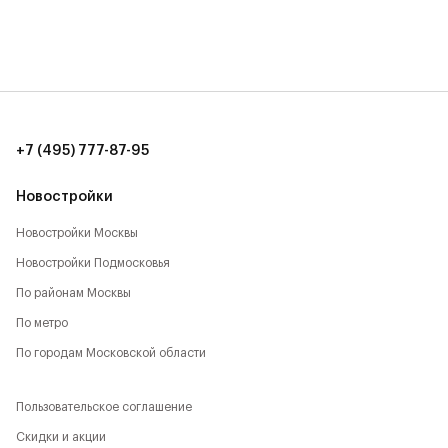
17 мин. до Садового кольца (17 км)
20 мин. до аэропорта Шереметьево (15 км)
8 мин. до ТЦ Метрополис (7 км)
10 мин. до ИКЕА, Мега (9 км)
+7 (495) 777-87-95
12 мин. до ТЦ Авиапарк (11 км)
Новостройки
Новостройки Москвы
Новостройки Подмосковья
По районам Москвы
По метро
По городам Московской области
Пользовательское соглашение
Скидки и акции