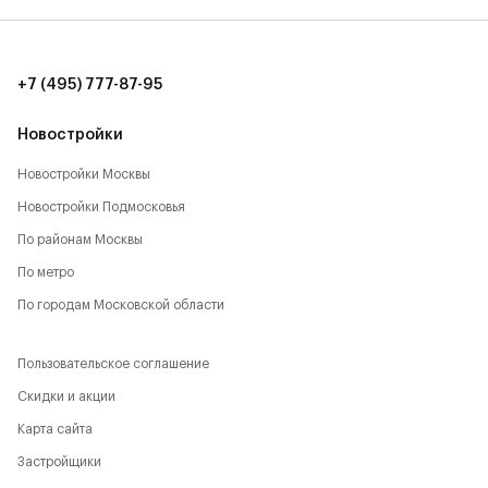
8 мин. до ТЦ Метрополис (7 км)
10 мин. до ИКЕА, Мега (9 км)
+7 (495) 777-87-95
12 мин. до ТЦ Авиапарк (11 км)
Новостройки
Новостройки Москвы
Новостройки Подмосковья
По районам Москвы
По метро
По городам Московской области
Пользовательское соглашение
Скидки и акции
Карта сайта
Застройщики