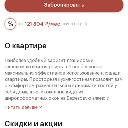
Забронировать
121 804 ₽/мес.
от
в ипотеку
О квартире
Наиболее удобный вариант планировки
однокомнатной квартиры, её особенность -
максимально эффективное использование площади
квартиры. Просторная кухня-гостиная позволит вам
с комфортом разместиться и принимать гостей у
себя дома, а великолепные виды из
широкоформатных окон на Березовую аллею и
тихий благоустроенный двор дополнят
Читать дальше
преимущества квартиры.
Скидки и акции
"Фестиваль Парк" это продуманный до мелочей