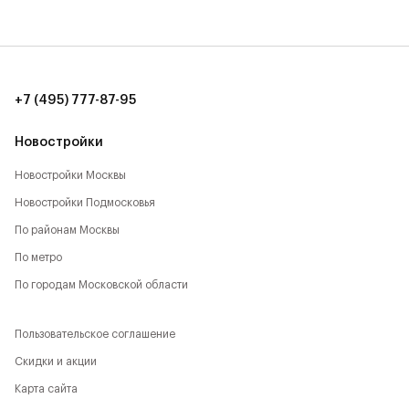
20 мин. до аэропорта Шереметьево (15 км)
8 мин. до ТЦ Метрополис (7 км)
10 мин. до ИКЕА, Мега (9 км)
+7 (495) 777-87-95
12 мин. до ТЦ Авиапарк (11 км)
Новостройки
Новостройки Москвы
Новостройки Подмосковья
По районам Москвы
По метро
По городам Московской области
Пользовательское соглашение
Скидки и акции
Карта сайта