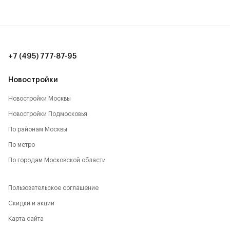
20 мин. до аэропорта Шереметьево (15 км)
8 мин. до ТЦ Метрополис (7 км)
10 мин. до ИКЕА, Мега (9 км)
+7 (495) 777-87-95
12 мин. до ТЦ Авиапарк (11 км)
Новостройки
Новостройки Москвы
Новостройки Подмосковья
По районам Москвы
По метро
По городам Московской области
Пользовательское соглашение
Скидки и акции
Карта сайта