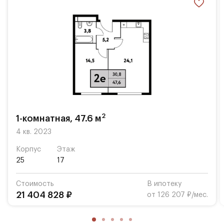
Эффектная современная архитектура
Стильные авторские лобби
Закрытый благоустроенный двор без машин
2х уровневый подземный паркинг
Рядом 25 детских садов, 12 школ
Транспортная доступность:
2
1-комнатная, 47.6 м
4 кв. 2023
2 мин. до м. Речной вокзал (200 м)
Корпус
Этаж
5 мин. до Ленинградского шоссе (650 м)
25
17
8 мин. до МКАД (7 км)
Стоимость
В ипотеку
21 404 828 ₽
от 126 207 ₽/мес.
13 мин. до ТТК (13 км)
17 мин. до Садового кольца (17 км)