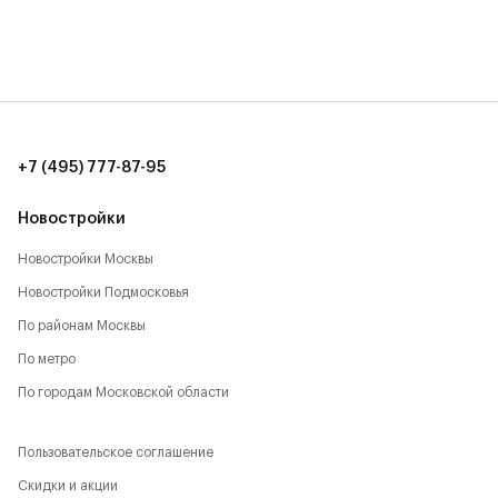
20 мин. до аэропорта Шереметьево (15 км)
8 мин. до ТЦ Метрополис (7 км)
10 мин. до ИКЕА, Мега (9 км)
+7 (495) 777-87-95
12 мин. до ТЦ Авиапарк (11 км)
Новостройки
Новостройки Москвы
Новостройки Подмосковья
По районам Москвы
По метро
По городам Московской области
Пользовательское соглашение
Скидки и акции