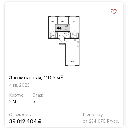
живописными прудами. Настоящая мечта, которая
стала реальностью.
ЖК "Фестиваль Парк" разместился в престижном
Левобережном районе Москвы в двух минутах
ходьбы от метро "Речной вокзал". Это одно из
лучших мест столицы с точки зрения экологии -
вокруг домов разбиты парки и скверы. В пешей
доступности от комплекса находятся Парк Дружбы,
Фестивальные пруды и набережная Химкинского
водохранилища.
2
Преимущества:
3-комнатная, 110.5 м
4 кв. 2023
Панорамные виды из окон
Корпус
Этаж
Жизнь в окружении парков и водоемов
27.1
5
Эффектная современная архитектура
Стоимость
В ипотеку
39 812 404 ₽
от 234 070 ₽/мес.
Стильные авторские лобби