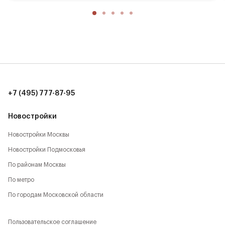
13 мин. до ТТК (13 км)
17 мин. до Садового кольца (17 км)
20 мин. до аэропорта Шереметьево (15 км)
8 мин. до ТЦ Метрополис (7 км)
10 мин. до ИКЕА, Мега (9 км)
+7 (495) 777-87-95
12 мин. до ТЦ Авиапарк (11 км)
Новостройки
Новостройки Москвы
Новостройки Подмосковья
По районам Москвы
По метро
По городам Московской области
Пользовательское соглашение