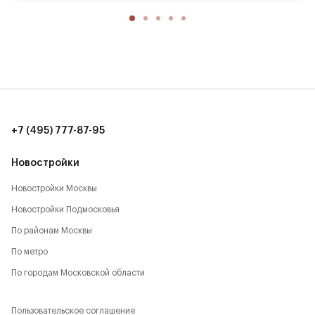
13 мин. до ТТК (13 км)
17 мин. до Садового кольца (17 км)
20 мин. до аэропорта Шереметьево (15 км)
8 мин. до ТЦ Метрополис (7 км)
10 мин. до ИКЕА, Мега (9 км)
+7 (495) 777-87-95
12 мин. до ТЦ Авиапарк (11 км)
Новостройки
Новостройки Москвы
Новостройки Подмосковья
По районам Москвы
По метро
По городам Московской области
Пользовательское соглашение