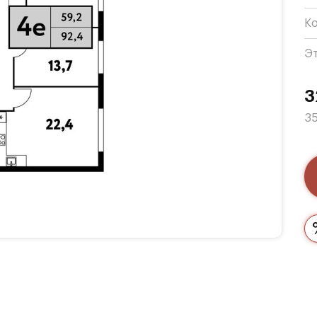
К
Э
3
35