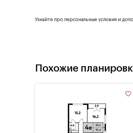
Преимущества:
Узнайте про персональные условия и доп
Панорамные виды из окон
Жизнь в окружении парков и водое
Эффектная современная архитекту
Похожие планиров
Стильные авторские лобби
Закрытый благоустроенный двор б
2х уровневый подземный паркинг
Рядом 25 детских садов, 12 школ
Транспортная доступность: