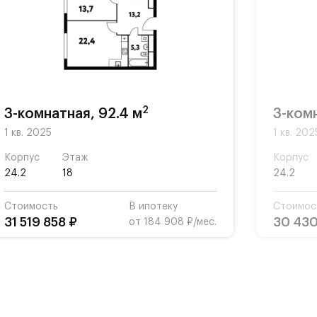
2
3-комнатная, 92.4 м
3-комн
1 кв. 2025
1 кв. 202
Корпус
Этаж
Корпус
24.2
18
24.2
Стоимость
В ипотеку
Стоимос
31 519 858 ₽
30 430
от 184 908 ₽/мес.