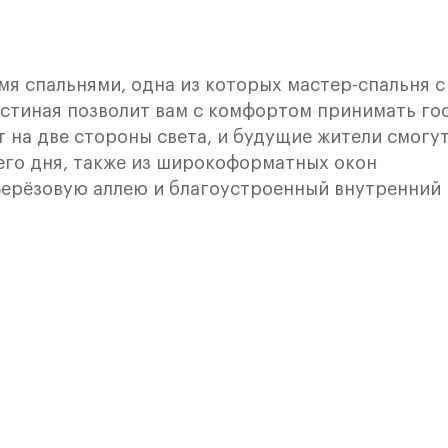
мя спальнями, одна из которых мастер-спальня с
остиная позволит вам с комфортом принимать го
т на две стороны света, и будущие жители смогу
его дня, также из широкоформатных окон
Берёзовую аллею и благоустроенный внутренний
 до мелочей жилой комплекс, окруженный зелен
астоящая мечта, которая стала реальностью.
в престижном Левобережном районе Москвы в дв
кзал". Это одно из лучших мест столицы с точки
збиты парки и скверы. В пешей доступности от
 Фестивальные пруды и набережная Химкинского