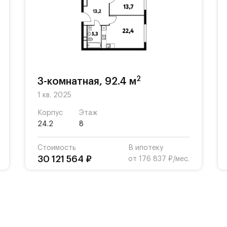
50 м)
2
3-комнатная, 92.4 м
1 кв. 2025
Корпус
Этаж
24.2
8
Стоимость
В ипотеку
(15 км)
30 121 564 ₽
от 176 837 ₽/мес.