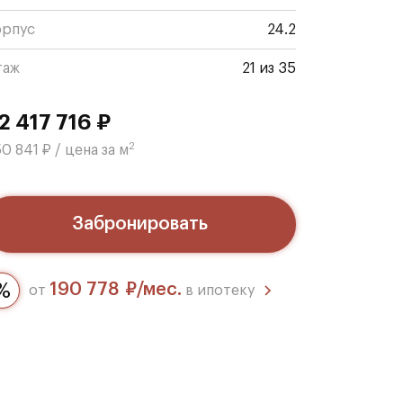
орпус
24.2
таж
21 из 35
2 417 716 ₽
2
0 841 ₽ / цена за м
Забронировать
190 778 ₽/мес.
от
в ипотеку