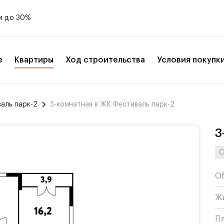
и до 30%
е
Квартиры
Ход строительства
Условия покупк
аль парк-2
3-комнатная в ЖК Фестиваль парк-2
3
С
О
Ж
П