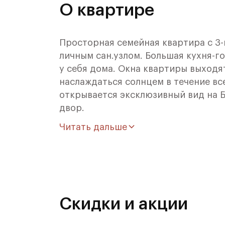
О квартире
Просторная семейная квартира с 3-
личным сан.узлом. Большая кухня-г
у себя дома. Окна квартиры выходя
наслаждаться солнцем в течение вс
открывается эксклюзивный вид на 
двор.
Читать дальше
"Фестиваль Парк" это продуманный
парками и живописными прудами. Н
ЖК "Фестиваль Парк" разместился 
минутах ходьбы от метро "Речной во
зрения экологии - вокруг домов ра
Скидки и акции
комплекса находятся Парк Дружбы,
водохранилища.