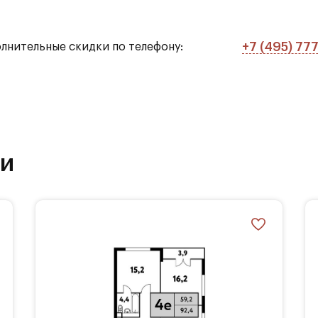
+7 (495) 77
олнительные скидки по телефону:
мов
ра
ки
ез машин