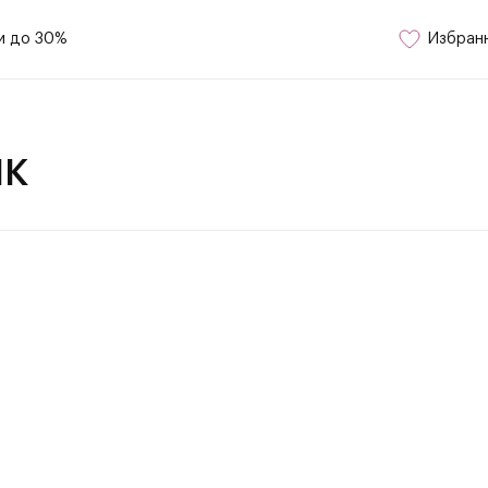
и до 30%
Избран
IK