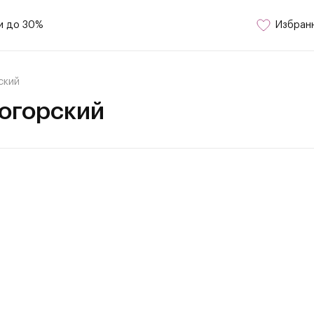
и до 30%
Избран
ский
огорский