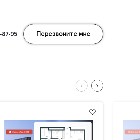
Перезвоните мне
7-87-95
ской