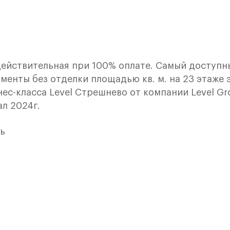
действительная при 100% оплате. Самый доступн
менты без отделки площадью кв. м. на 23 этаже 
нес-класса Level Стрешнево от компании Level G
ал 2024г.
ь
до станции метро «Тушинская».
новки около.
 (при отсутствии пробок).