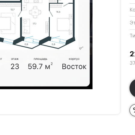
К
Э
Т
2
37