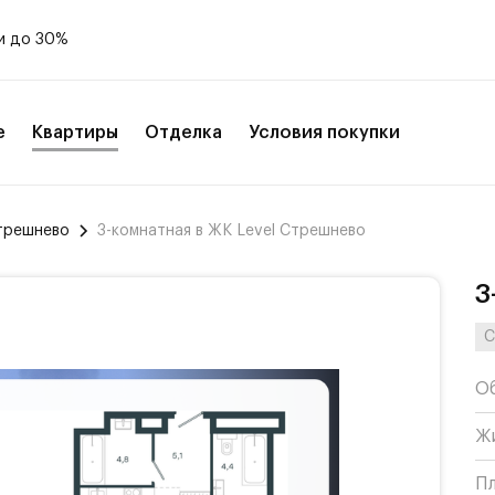
и до 30%
е
Квартиры
Отделка
Условия покупки
Стрешнево
3-комнатная в ЖК Level Стрешнево
3
С
О
Ж
П