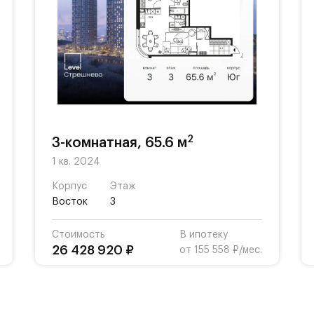
 крупных зеленых зон - ландшафтный парк «Мити
нский парк, Всехсвятская роща, парк «Братцево
ых этажах предусмотрены коммерческие помеще
2
3-комнатная, 65.6 м
1 кв. 2024
одит собственная парковая зона с разнообразной
Корпус
Этаж
Восток
3
ажерами, многофункциональной детской площадк
и.
Стоимость
В ипотеку
26 428 920 ₽
от 155 558 ₽/мес.