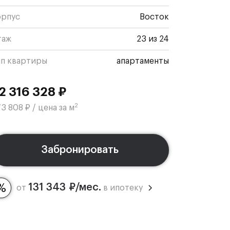
орпус
Восток
таж
23 из 24
ип квартиры
апартаменты
2 316 328 ₽
2
3 808 ₽ / цена за м
Забронировать
131 343 ₽/мес.
от
в ипотеку