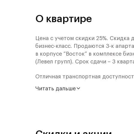
О квартире
Цена с учетом скидки 25%. Скидка 
бизнес-класс. Продаются 3-к апарта
в корпусе “Восток” в комплексе биз
(Левел групп). Срок сдачи – 3 кварт
Отличная транспортная доступност
Читать дальше
- 20 мин. пешком и 4 мин. на авто 
- 5 мин. пешком до автобусной оста
- 20 мин. на авто до центра Москвы