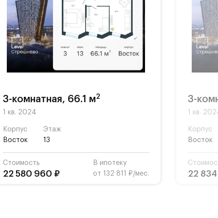
но»,
»,
ния с
2
3-комнатная, 66.1 м
3-комн
1 кв. 2024
1 кв. 20
Корпус
Этаж
Корпус
Восток
13
Восток
ой и
Стоимость
В ипотеку
Стоимос
22 580 960 ₽
22 834
от 132 811 ₽/мес.