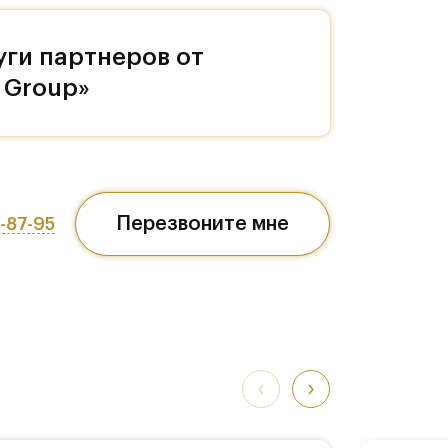
и
уги партнеров от
 Group»
чкой
Перезвоните мне
7-87-95
 его