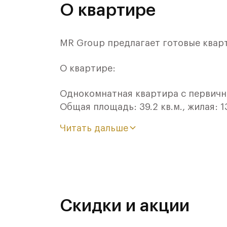
О квартире
MR Group предлагает готовые кварт
О квартире:
Однокомнатная квартира с первично
Общая площадь: 39.2 кв.м., жилая: 1
кв.м. Все окна выходят на одну ст
Читать дальше
раздельный санузел. Высота потолко
Квартира находится в корпусе Хам
этажа. На этаже 6 квартир. В подъе
строительства - 3 квартал 2021 года
Оформление сделки по договору до
Скидки и акции
Об отделке: