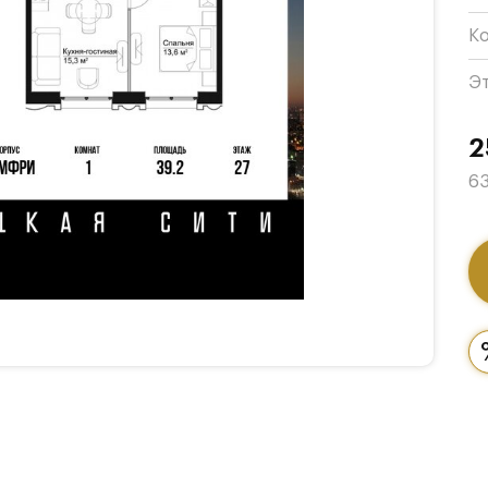
К
Э
2
63