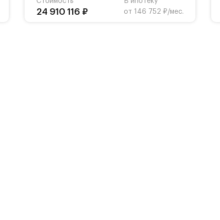
Стоимость
В ипотеку
 территории комплекса.
24 910 116 ₽
от 146 752 ₽/мес.
 системой контроля доступа c биометрическими