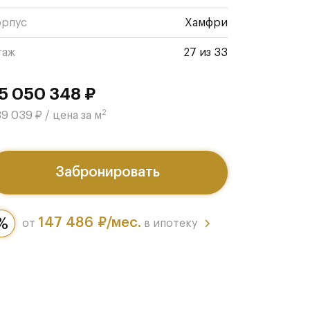
орпус
Хамфри
таж
27 из 33
5 050 348 ₽
2
9 039 ₽ / цена за м
Забронировать
147 486 ₽/мес.
от
в ипотеку