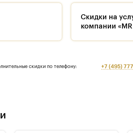
комнатных перегородок, грунтовка, штукатурка 
Скидки на усл
кже разводка всех инженерных коммуникаций.
компании «MR
бизнес-класса, который является визитной карто
овского района.
+7 (495) 77
олнительные скидки по телефону:
 по индивидуальному проекту, разработанному
разительность комплексу придают подчеркнуто
ующая запоминающийся силуэт всей композиции,
ные решения фасадов. Для каждого корпуса
 профиль и разные оттенки облицовочного
рмление входных групп от бюро Oleg Klodt
ки