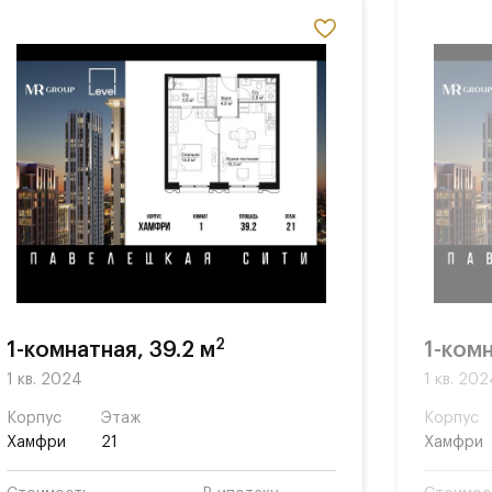
кты
й
2
1-комнатная, 39.2 м
1-комн
1 кв. 2024
1 кв. 20
Корпус
Этаж
Корпус
Хамфри
21
Хамфри