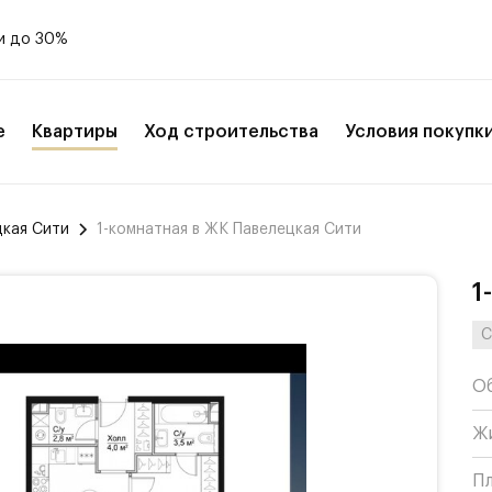
и до 30%
е
Квартиры
Ход строительства
Условия покупк
цкая Сити
1-комнатная в ЖК Павелецкая Сити
1
С
О
Ж
П