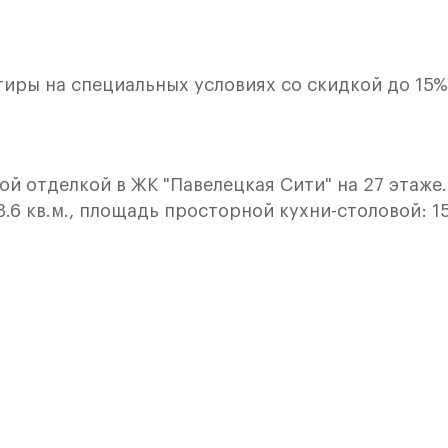
иры на специальных условиях со скидкой до 15%
й отделкой в ЖК "Павелецкая Сити" на 27 этаже.
3.6 кв.м., площадь просторной кухни-столовой: 15
орону. В квартире один совмещенный и один
в 3.0 м.
фри. Дом монолитный, одноподъездный, высотой
зде 3 пассажирских и 1 грузовой лифт. Начало
. Окончание строительства - 1 квартал 2024 года
левого участия.