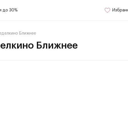
и до 30%
Избран
еделкино Ближнее
делкино Ближнее