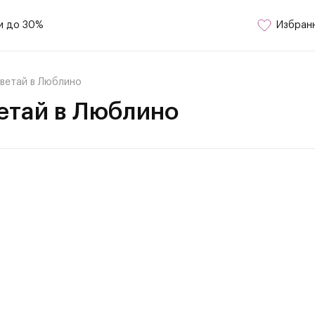
и до 30%
Избран
ветай в Люблино
етай в Люблино