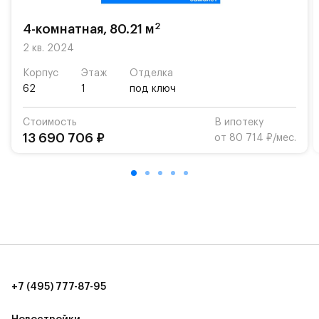
школу. Также для наиболее одарённых детей есть
возможность посещения частной гимназии
2
4-комнатная, 80.21 м
«Жуковка».
2 кв. 2024
Для автомобилистов — закрытые озеленённые
Корпус
Этаж
Отделка
парковки.
62
1
под ключ
Территория квартала приватная, въезд
Стоимость
В ипотеку
осуществляется по пропускам.#yan19-2r1439625#
13 690 706 ₽
от 80 714 ₽/мес.
+7 (495) 777-87-95