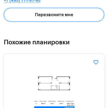
+7 (495) 777-87-95
Квартал находится рядом с выездами на
Красногорское и Рублево-Успенское шоссе.
Перезвоните мне
Поблизости расположено новое наземное метро
МЦД «Одинцово».
До МКАД можно добраться за 15 минут на
«Северный обход Одинцово».
Похожие планировки
Территория леса доступна для пеших и
велосипедных прогулок, а в зимнее время года —
для катания на лыжах. Также в зоне Подушкинского
лесопарка расположены кафе и места для
спокойного отдыха.
Расположение позволяет вести здоровый образ
жизни и регулярно заниматься спортом, как на
свежем воздухе, так и в спортзале. Для комфортной
жизни есть вся необходимая инфраструктура.
На территории квартала возведут детский сад и