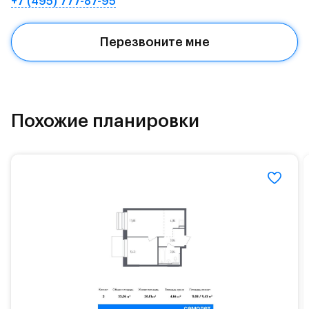
+7 (495) 777-87-95
Квартал находится рядом с выездами на
Красногорское и Рублево-Успенское шоссе.
Перезвоните мне
Поблизости расположено новое наземное метро
МЦД «Одинцово».
До МКАД можно добраться за 15 минут на
«Северный обход Одинцово».
Похожие планировки
Территория леса доступна для пеших и
велосипедных прогулок, а в зимнее время года —
для катания на лыжах. Также в зоне Подушкинского
лесопарка расположены кафе и места для
спокойного отдыха.
Расположение позволяет вести здоровый образ
жизни и регулярно заниматься спортом, как на
свежем воздухе, так и в спортзале. Для комфортной
жизни есть вся необходимая инфраструктура.
На территории квартала возведут детский сад и