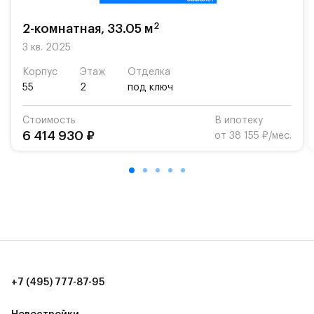
школу. Также для наиболее одарённых детей есть
возможность посещения частной гимназии
2
2-комнатная, 33.05 м
«Жуковка».
3 кв. 2025
Для автомобилистов — закрытые озеленённые
Корпус
Этаж
Отделка
парковки.
55
2
под ключ
Территория квартала приватная, въезд
Стоимость
В ипотеку
осуществляется по пропускам.#yan19-2r1521203#
6 414 930 ₽
от 38 155 ₽/мес.
+7 (495) 777-87-95