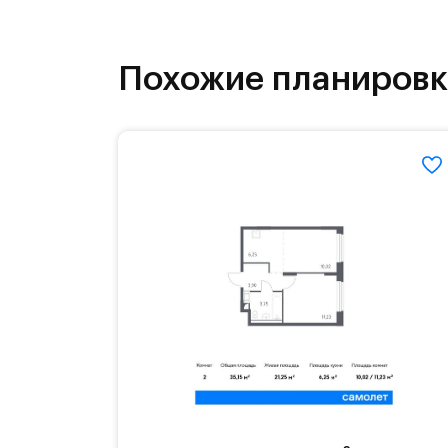
инфраструктура.
На территории квартала возведут д
Похожие планиров
детей есть возможность посещения 
Для автомобилистов — закрытые оз
Территория квартала приватная, въ