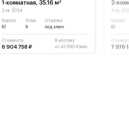
2
1-комнатная, 35.16 м
2-комн
2 кв. 2024
2 кв. 20
Корпус
Этаж
Отделка
Корпус
61
9
под ключ
61
Стоимость
В ипотеку
Стоимос
6 904 758 ₽
7 976 
от 41 090 ₽/мес.