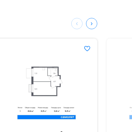
ных
198#