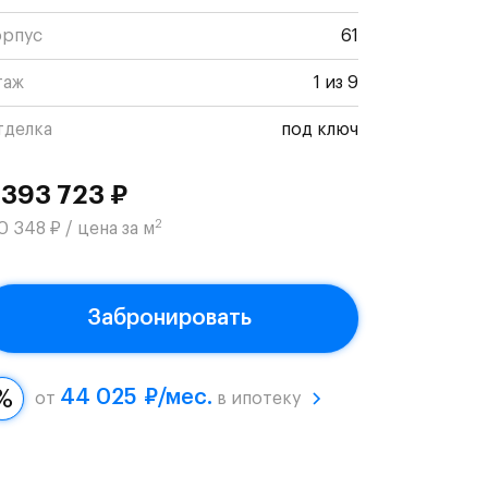
орпус
61
таж
1 из 9
тделка
под ключ
 393 723 ₽
2
0 348 ₽ / цена за м
Забронировать
44 025 ₽/мес.
от
в ипотеку