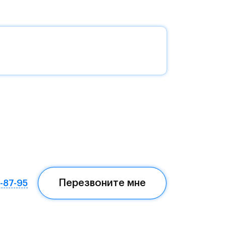
без
да —
еста
Перезвоните мне
7-87-95
ом,
мая