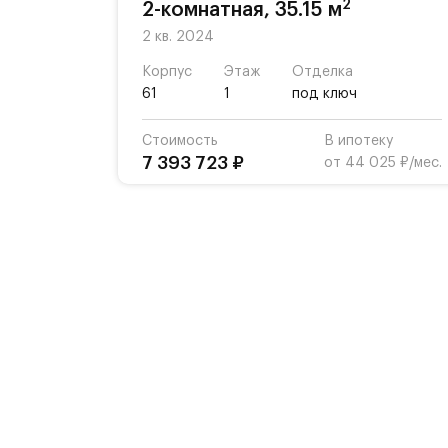
2
2-комнатная, 35.15 м
2 кв. 2024
Корпус
Этаж
Отделка
61
1
под ключ
Стоимость
В ипотеку
7 393 723 ₽
от 44 025 ₽/мес.