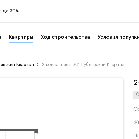
и до 30%
е
Квартиры
Ход строительства
Условия покупк
левский Квартал
2-комнатная в ЖК Рублевский Квартал
2
С
О
Ж
П