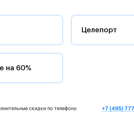
 комплексам, престижный статус западного
 добраться до столицы.
оквартиры с чистовой отделкой, закрытый двор 
Целепорт
ему «своей» территорией, куда хочется
и на Красногорское и Рублево-Успенское шоссе.
земное метро МЦД «Одинцово».
е на 60%
нут на «Северный обход Одинцово».
х и велосипедных прогулок, а в зимнее время го
е Подушкинского лесопарка расположены кафе и м
+7 (495) 77
олнительные скидки по телефону:
овый образ жизни и регулярно заниматься спорт
ртзале. Для комфортной жизни есть вся необходи