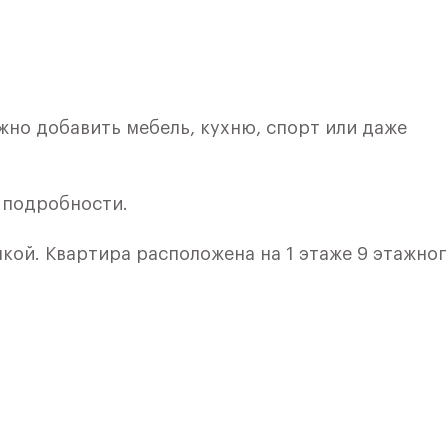
жно добавить мебель, кухню, спорт или даже
е подробности.
лкой. Квартира расположена на 1 этаже 9 этажно
я 5) в ЖК «Рублевский Квартал» от группы «Само
лки и кухни.
ичный проект от группы Самолет рядом с Дубко