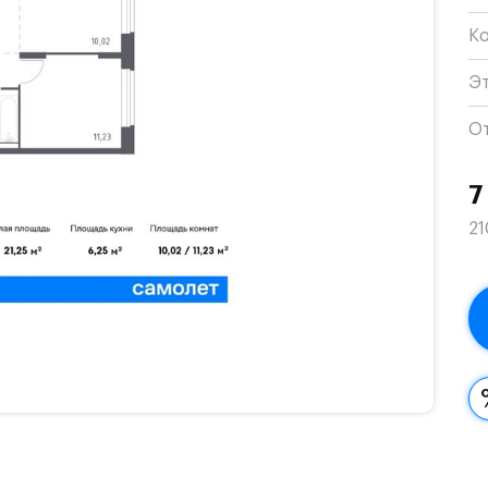
К
Э
О
7
21