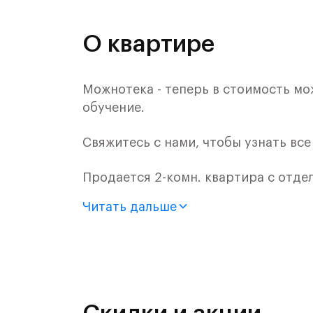
О квартире
Можнотека - теперь в стоимость мо
обучение.
Свяжитесь с нами, чтобы узнать вс
Продается 2-комн. квартира с отде
монолитного дома (Корпус 61, Секци
Читать дальше
Цена указана с учетом готовой отде
«Рублевский квартал» — это эколог
и Подушкинским лесами.