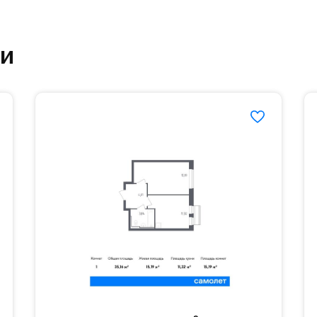
етский сад и школу. Также для наиболее одарён
ки
частной гимназии «Жуковка».
еленённые парковки.
езд осуществляется по пропускам.#yan19-2r1345