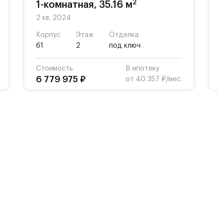
2
1-комнатная, 35.16 м
2 кв. 2024
Корпус
Этаж
Отделка
61
2
под ключ
Стоимость
В ипотеку
6 779 975 ₽
от 40 357 ₽/мес.