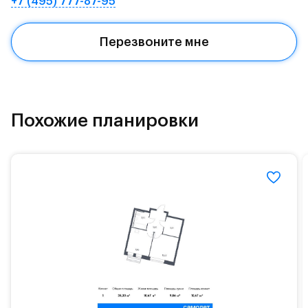
+7 (495) 777-87-95
Красногорское и Рублево-Успенское шоссе.
Поблизости расположено новое наземное метро
Перезвоните мне
МЦД «Одинцово».
До МКАД можно добраться за 15 минут на
«Северный обход Одинцово».
Территория леса доступна для пеших и
Похожие планировки
велосипедных прогулок, а в зимнее время года —
для катания на лыжах. Также в зоне Подушкинского
лесопарка расположены кафе и места для
спокойного отдыха.
Расположение позволяет вести здоровый образ
жизни и регулярно заниматься спортом, как на
свежем воздухе, так и в спортзале. Для комфортной
жизни есть вся необходимая инфраструктура.
На территории квартала возведут детский сад и
школу. Также для наиболее одарённых детей есть