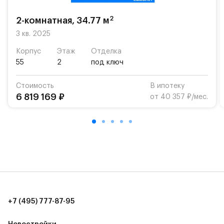
возможность посещения частной гимназии
«Жуковка».
2
2-комнатная, 34.77 м
Для автомобилистов — закрытые озеленённые
3 кв. 2025
парковки.
Корпус
Этаж
Отделка
55
2
под ключ
Территория квартала приватная, въезд
осуществляется по пропускам.#yan19-2r1520812#
Стоимость
В ипотеку
6 819 169 ₽
от 40 357 ₽/мес.
+7 (495) 777-87-95