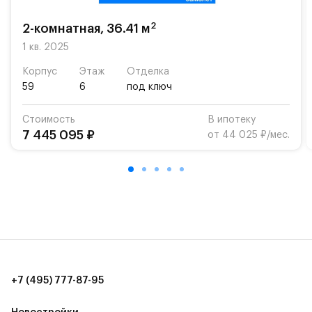
возможность посещения частной гимназии
«Жуковка».
2
2-комнатная, 36.41 м
Для автомобилистов — закрытые озеленённые
1 кв. 2025
парковки.
Корпус
Этаж
Отделка
59
6
под ключ
Территория квартала приватная, въезд
осуществляется по пропускам.#yan19-2r1417333#
Стоимость
В ипотеку
7 445 095 ₽
от 44 025 ₽/мес.
+7 (495) 777-87-95