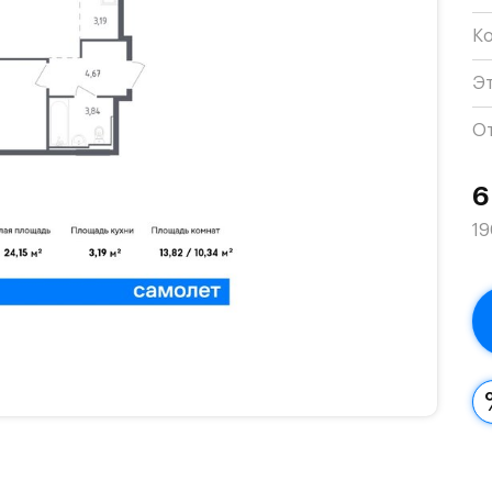
К
Э
О
6
19