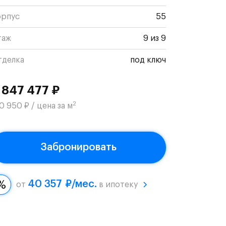
орпус
55
таж
9 из 9
тделка
под ключ
 847 477 ₽
2
0 950 ₽ / цена за м
Забронировать
40 357 ₽/мес.
от
в ипотеку