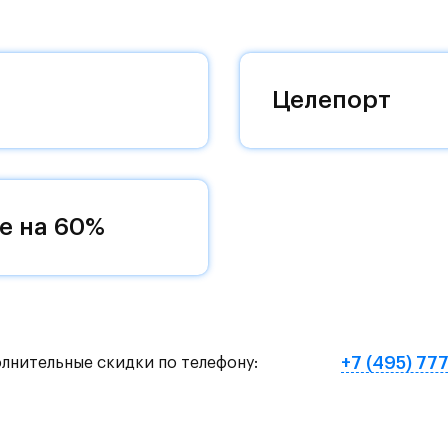
 добраться до столицы.
оквартиры с чистовой отделкой, закрытый двор 
ему «своей» территорией, куда хочется
Целепорт
и на Красногорское и Рублево-Успенское шоссе.
земное метро МЦД «Одинцово».
е на 60%
нут на «Северный обход Одинцово».
х и велосипедных прогулок, а в зимнее время го
е Подушкинского лесопарка расположены кафе и м
+7 (495) 77
олнительные скидки по телефону:
овый образ жизни и регулярно заниматься спорт
ртзале. Для комфортной жизни есть вся необходи