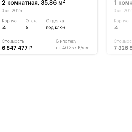
2
2-комнатная, 35.86 м
1-комн
3 кв. 2025
3 кв. 20
Корпус
Этаж
Отделка
Корпус
55
9
под ключ
55
Стоимость
В ипотеку
Стоимос
6 847 477 ₽
7 326 
от 40 357 ₽/мес.