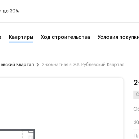
и до 30%
е
Квартиры
Ход строительства
Условия покупк
левский Квартал
2-комнатная в ЖК Рублевский Квартал
2
С
О
Ж
П