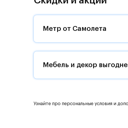
Скидки и акции
направления и возможность удобно
Уютная малоэтажная застройка, евр
машин — квартал станет по-настоящ
Метр от Самолета
возвращаться.
Квартал находится рядом с выездам
Поблизости расположено новое на
Мебель и декор выгодне
До МКАД можно добраться за 15 ми
Территория леса доступна для пеши
для катания на лыжах. Также в зон
для спокойного отдыха.
Узнайте про персональные условия и доп
Расположение позволяет вести здор
как на свежем воздухе, так и в спо
инфраструктура.