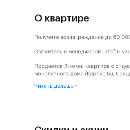
О квартире
Получите вознаграждение до 60 000 
Свяжитесь с менеджером, чтобы уз
Продается 2-комн. квартира с отде
монолитного дома (Корпус 55, Секци
Читать дальше
Цена указана с учетом готовой отде
«Рублевский квартал» — это эколог
и Подушкинским лесами.
Он сочетает близость к природным