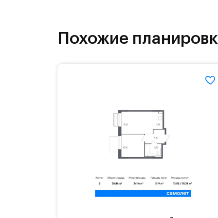
На территории квартала возведут д
детей есть возможность посещения 
Похожие планиров
Для автомобилистов — закрытые оз
Территория квартала приватная, въ