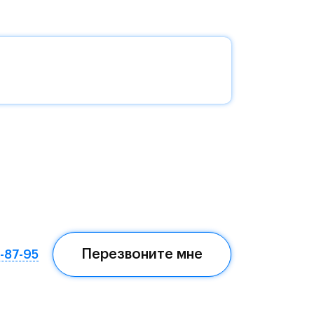
без
да —
еста
Перезвоните мне
7-87-95
ом,
мая