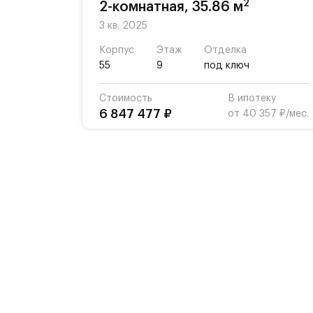
2
2-комнатная, 35.86 м
3 кв. 2025
Корпус
Этаж
Отделка
55
9
под ключ
Стоимость
В ипотеку
6 847 477 ₽
от 40 357 ₽/мес.