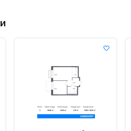
етский сад и школу. Также для наиболее одарён
частной гимназии «Жуковка».
ки
еленённые парковки.
езд осуществляется по пропускам.#yan19-2r1520