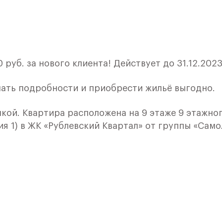
руб. за нового клиента! Действует до 31.12.2023
нать подробности и приобрести жильё выгодно.
лкой. Квартира расположена на 9 этаже 9 этажно
я 1) в ЖК «Рублевский Квартал» от группы «Само
лки и кухни.
ичный проект от группы Самолет рядом с Дубко
 комплексам, престижный статус западного