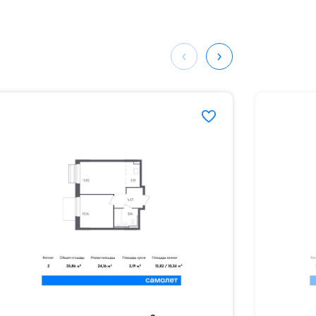
ных
924#