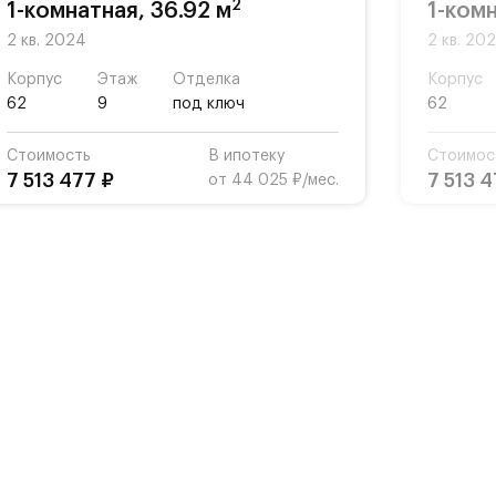
2
1-комнатная, 36.92 м
1-комн
2 кв. 2024
2 кв. 20
Корпус
Этаж
Отделка
Корпус
62
9
под ключ
62
Стоимость
В ипотеку
Стоимос
7 513 477 ₽
7 513 4
от 44 025 ₽/мес.