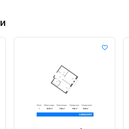
ртзале. Для комфортной жизни есть вся необходи
ки
етский сад и школу. Также для наиболее одарён
частной гимназии «Жуковка».
еленённые парковки.
езд осуществляется по пропускам.#yan19-2r1396