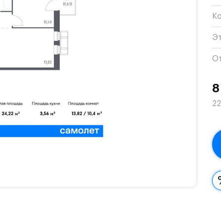
К
Э
О
8
22