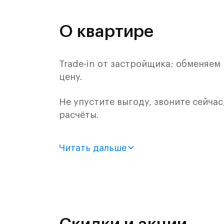
О квартире
Trade-in от застройщика: обменяем
цену.
Не упустите выгоду, звоните сейчас
расчёты.
Продается 2-комн. квартира с отде
Читать дальше
монолитного дома (Корпус 62, Секци
Цена указана с учетом готовой отде
«Рублевский квартал» — это эколог
и Подушкинским лесами.