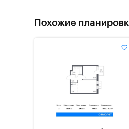
как на свежем воздухе, так и в спо
инфраструктура.
Похожие планиров
На территории квартала возведут д
детей есть возможность посещения 
Для автомобилистов — закрытые оз
Территория квартала приватная, въ