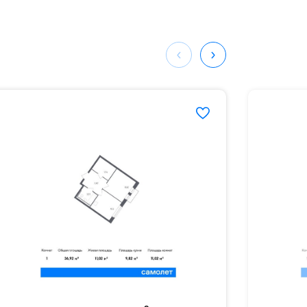
мая
ных
635#