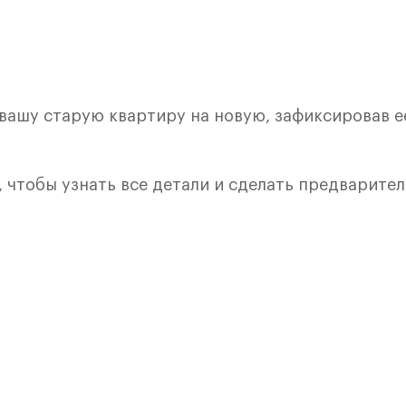
 вашу старую квартиру на новую, зафиксировав е
, чтобы узнать все детали и сделать предварите
лкой. Квартира расположена на 9 этаже 9 этажно
я 8) в ЖК «Рублевский Квартал» от группы «Само
лки и кухни.
ичный проект от группы Самолет рядом с Дубко