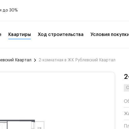
и до 30%
е
Квартиры
Ход строительства
Условия покупк
левский Квартал
2-комнатная в ЖК Рублевский Квартал
2
С
О
Ж
П