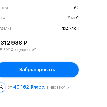
орпус
62
таж
9 из 9
тделка
под ключ
 312 988 ₽
2
5 529 ₽ / цена за м
Забронировать
49 162 ₽/мес.
от
в ипотеку