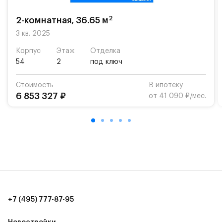
возможность посещения частной гимназии
«Жуковка».
2
2-комнатная, 36.65 м
Для автомобилистов — закрытые озеленённые
3 кв. 2025
парковки.
Корпус
Этаж
Отделка
54
2
под ключ
Территория квартала приватная, въезд
осуществляется по пропускам.#yan19-2r1520894#
Стоимость
В ипотеку
6 853 327 ₽
от 41 090 ₽/мес.
+7 (495) 777-87-95