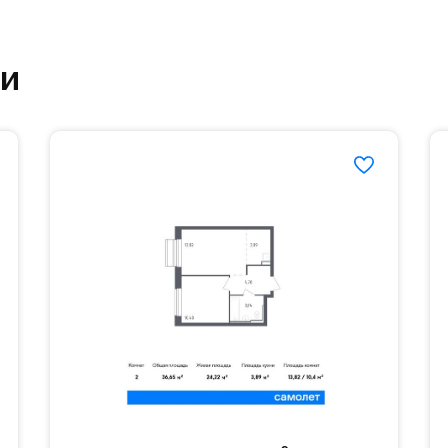
ртзале. Для комфортной жизни есть вся необходи
ки
етский сад и школу. Также для наиболее одарён
частной гимназии «Жуковка».
еленённые парковки.
езд осуществляется по пропускам.#yan19-2r1521