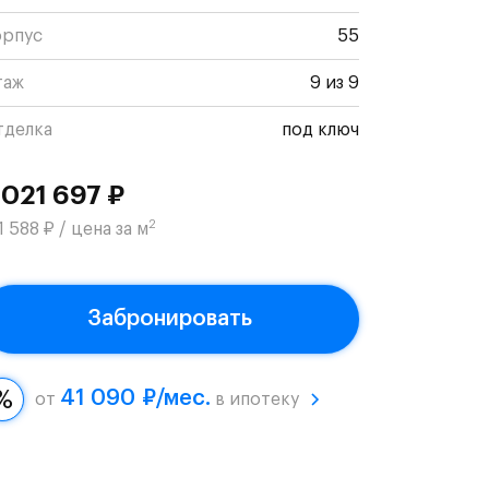
орпус
55
таж
9 из 9
тделка
под ключ
 021 697 ₽
2
1 588 ₽ / цена за м
Забронировать
41 090 ₽/мес.
от
в ипотеку