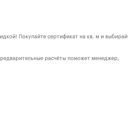
идкой! Покупайте сертификат на кв. м и выбирай
 предварительные расчёты поможет менеджер,
лкой. Квартира расположена на 9 этаже 9 этажно
я 6) в ЖК «Рублевский Квартал» от группы «Само
лки и кухни.
ичный проект от группы Самолет рядом с Дубко