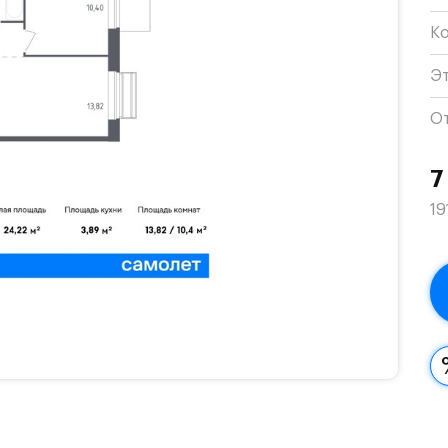
К
Э
О
7
19