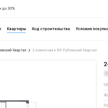
и до 30%
е
Квартиры
Ход строительства
Условия покупк
левский Квартал
2-комнатная в ЖК Рублевский Квартал
2
С
О
Ж
П