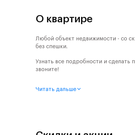
О квартире
Любой объект недвижимости - со ск
без спешки.
Узнать все подробности и сделать
звоните!
Продается 2-комн. квартира с отде
Читать дальше
монолитного дома (Корпус 55, Секци
Цена указана с учетом готовой отде
«Рублевский квартал» — это эколог
и Подушкинским лесами.