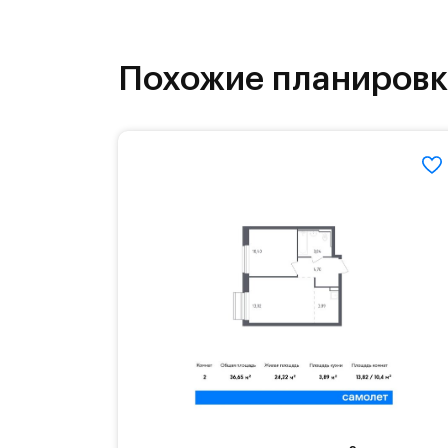
как на свежем воздухе, так и в спо
инфраструктура.
Похожие планиров
На территории квартала возведут д
детей есть возможность посещения 
Для автомобилистов — закрытые оз
Территория квартала приватная, въ