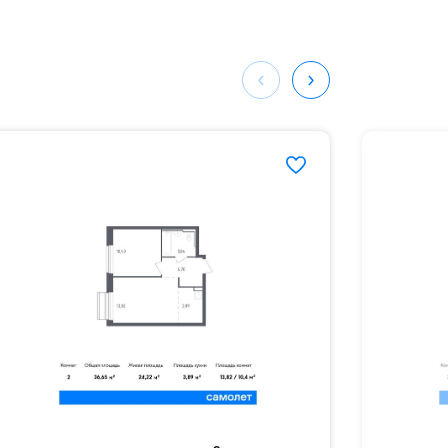
мая
ных
219#