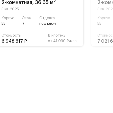
2
2-комнатная, 36.65 м
2-комн
3 кв. 2025
3 кв. 20
Корпус
Этаж
Отделка
Корпус
55
7
под ключ
55
Стоимость
В ипотеку
Стоимос
6 948 617 ₽
7 021 
от 41 090 ₽/мес.