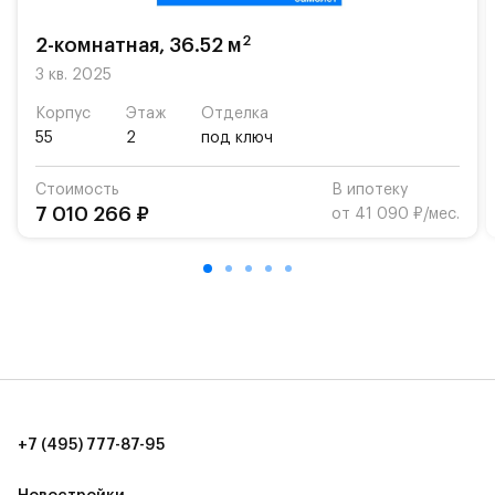
«Жуковка».
2
2-комнатная, 36.52 м
Для автомобилистов — закрытые озеленённые
парковки.
3 кв. 2025
Корпус
Этаж
Отделка
Территория квартала приватная, въезд
55
2
под ключ
осуществляется по пропускам.#yan19-2r1521190#
Стоимость
В ипотеку
7 010 266 ₽
от 41 090 ₽/мес.
+7 (495) 777-87-95