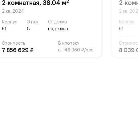
2
2-комнатная, 38.04 м
2-ком
2 кв. 2024
2 кв. 20
Корпус
Этаж
Отделка
Корпус
61
8
под ключ
61
Стоимость
В ипотеку
Стоимос
7 856 629 ₽
8 039 
от 46 960 ₽/мес.