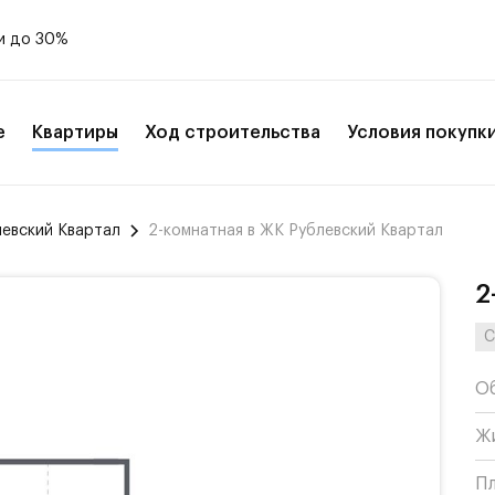
и до 30%
е
Квартиры
Ход строительства
Условия покупк
левский Квартал
2-комнатная в ЖК Рублевский Квартал
2
С
О
Ж
П