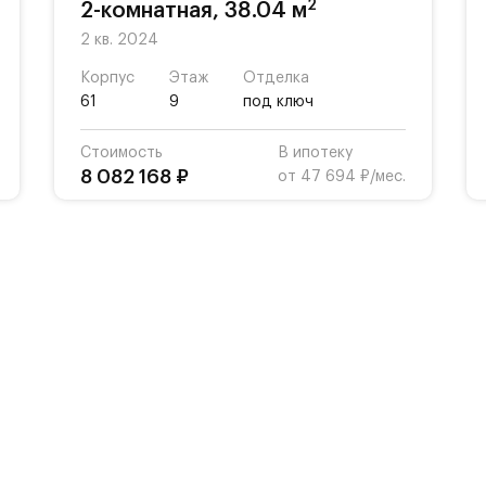
2
2-комнатная, 38.04 м
2 кв. 2024
Корпус
Этаж
Отделка
61
9
под ключ
Стоимость
В ипотеку
8 082 168 ₽
от 47 694 ₽/мес.