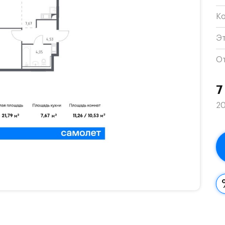
К
Э
О
7
20