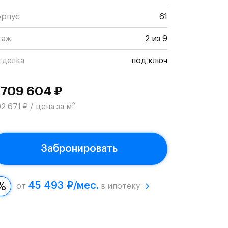
орпус
61
таж
2 из 9
тделка
под ключ
 709 604 ₽
2
2 671 ₽ / цена за м
Забронировать
45 493 ₽/мес.
от
в ипотеку