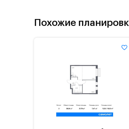
инфраструктура.
На территории квартала возведут д
Похожие планиров
детей есть возможность посещения 
Для автомобилистов — закрытые оз
Территория квартала приватная, въ