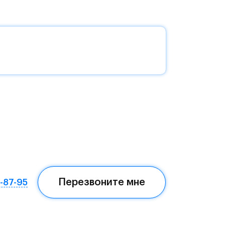
без
да —
еста
Перезвоните мне
7-87-95
ом,
мая