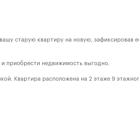
 вашу старую квартиру на новую, зафиксировав е
и и приобрести недвижимость выгодно.
лкой. Квартира расположена на 2 этаже 9 этажно
я 5) в ЖК «Рублевский Квартал» от группы «Само
лки и кухни.
ичный проект от группы Самолет рядом с Дубко