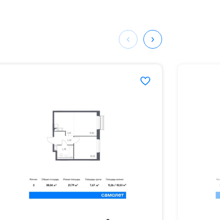
ных
653#