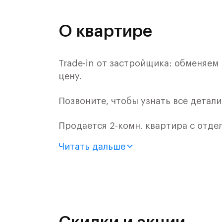
О квартире
Trade-in от застройщика: обменяем
цену.
Позвоните, чтобы узнать все детал
Продается 2-комн. квартира с отде
монолитного дома (Корпус 61, Секци
Читать дальше
Цена указана с учетом готовой отде
«Рублевский квартал» — это эколог
и Подушкинским лесами.