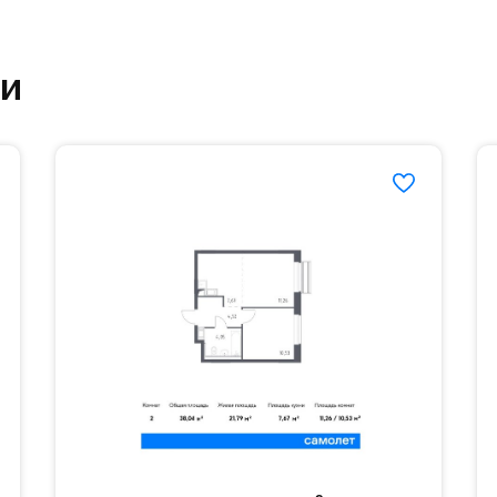
етский сад и школу. Также для наиболее одарён
ки
частной гимназии «Жуковка».
еленённые парковки.
езд осуществляется по пропускам.#yan19-2r1439