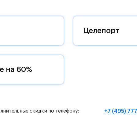
 комплексам, престижный статус западного
 добраться до столицы.
оквартиры с чистовой отделкой, закрытый двор 
Целепорт
ему «своей» территорией, куда хочется
и на Красногорское и Рублево-Успенское шоссе.
земное метро МЦД «Одинцово».
е на 60%
нут на «Северный обход Одинцово».
х и велосипедных прогулок, а в зимнее время го
е Подушкинского лесопарка расположены кафе и м
+7 (495) 77
олнительные скидки по телефону:
овый образ жизни и регулярно заниматься спорт
ртзале. Для комфортной жизни есть вся необходи