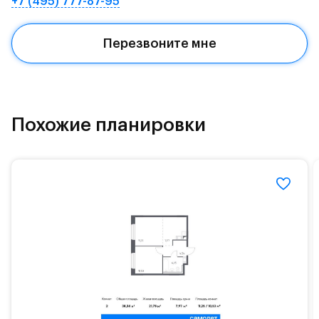
+7 (495) 777-87-95
Квартал находится рядом с выездами на
Красногорское и Рублево-Успенское шоссе.
Перезвоните мне
Поблизости расположено новое наземное метро
МЦД «Одинцово».
До МКАД можно добраться за 15 минут на
«Северный обход Одинцово».
Похожие планировки
Территория леса доступна для пеших и
велосипедных прогулок, а в зимнее время года —
для катания на лыжах. Также в зоне Подушкинского
лесопарка расположены кафе и места для
спокойного отдыха.
Расположение позволяет вести здоровый образ
жизни и регулярно заниматься спортом, как на
свежем воздухе, так и в спортзале. Для комфортной
жизни есть вся необходимая инфраструктура.
На территории квартала возведут детский сад и