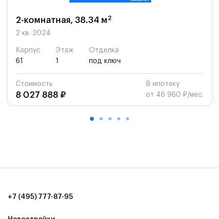
школу. Также для наиболее одарённых детей есть
возможность посещения частной гимназии
2
2-комнатная, 38.34 м
«Жуковка».
2 кв. 2024
Для автомобилистов — закрытые озеленённые
Корпус
Этаж
Отделка
парковки.
61
1
под ключ
Территория квартала приватная, въезд
Стоимость
В ипотеку
осуществляется по пропускам.#yan19-2r1439404#
8 027 888 ₽
от 46 960 ₽/мес.
+7 (495) 777-87-95