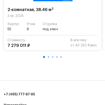
возможность посещения частной гимназии
«Жуковка».
2
2-комнатная, 38.46 м
Для автомобилистов — закрытые озеленённые
3 кв. 2025
парковки.
Корпус
Этаж
Отделка
55
9
под ключ
Территория квартала приватная, въезд
осуществляется по пропускам.#yan19-2r1520916#
Стоимость
В ипотеку
7 279 011 ₽
от 43 292 ₽/мес.
+7 (495) 777-87-95