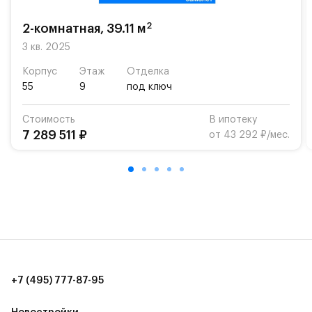
возможность посещения частной гимназии
«Жуковка».
2
2-комнатная, 39.11 м
Для автомобилистов — закрытые озеленённые
3 кв. 2025
парковки.
Корпус
Этаж
Отделка
55
9
под ключ
Территория квартала приватная, въезд
осуществляется по пропускам.#yan19-2r1520931#
Стоимость
В ипотеку
7 289 511 ₽
от 43 292 ₽/мес.
+7 (495) 777-87-95