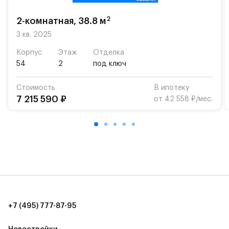
возможность посещения частной гимназии
«Жуковка».
2
2-комнатная, 38.8 м
Для автомобилистов — закрытые озеленённые
3 кв. 2025
парковки.
Корпус
Этаж
Отделка
54
2
под ключ
Территория квартала приватная, въезд
осуществляется по пропускам.#yan19-2r1521037#
Стоимость
В ипотеку
7 215 590 ₽
от 42 558 ₽/мес.
+7 (495) 777-87-95