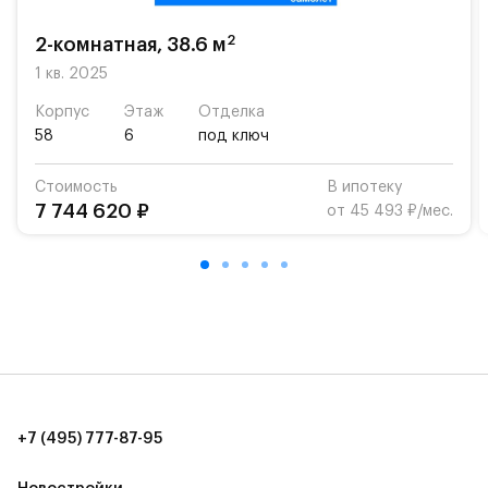
возможность посещения частной гимназии
«Жуковка».
2
2-комнатная, 38.6 м
Для автомобилистов — закрытые озеленённые
1 кв. 2025
парковки.
Корпус
Этаж
Отделка
58
6
под ключ
Территория квартала приватная, въезд
осуществляется по пропускам.#yan19-2r1496473#
Стоимость
В ипотеку
7 744 620 ₽
от 45 493 ₽/мес.
+7 (495) 777-87-95