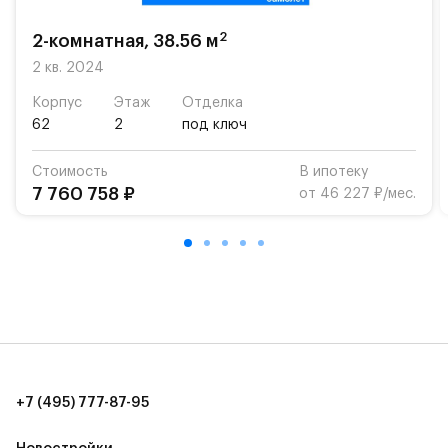
школу. Также для наиболее одарённых детей есть
возможность посещения частной гимназии
2
2-комнатная, 38.56 м
«Жуковка».
2 кв. 2024
Для автомобилистов — закрытые озеленённые
Корпус
Этаж
Отделка
парковки.
62
2
под ключ
Территория квартала приватная, въезд
Стоимость
В ипотеку
осуществляется по пропускам.#yan19-2r1333988#
7 760 758 ₽
от 46 227 ₽/мес.
+7 (495) 777-87-95