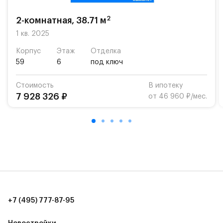
На территории квартала возведут детский сад и
школу. Также для наиболее одарённых детей есть
2
2-комнатная, 38.71 м
возможность посещения частной гимназии
1 кв. 2025
«Жуковка».
Корпус
Этаж
Отделка
Для автомобилистов — закрытые озеленённые
59
6
под ключ
парковки.
Стоимость
В ипотеку
Территория квартала приватная, въезд
7 928 326 ₽
от 46 960 ₽/мес.
осуществляется по пропускам.#yan19-2r1417332#
+7 (495) 777-87-95