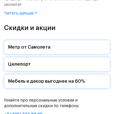
звоните!
Читать дальше
Продается 2-комн. квартира с отделкой. Квартира
расположена на 4 этаже 8 этажного монолитного
дома (Корпус 59, Секция 5) в ЖК «Рублевский
Скидки и акции
Квартал» от группы «Самолет».
Цена указана с учетом готовой отделки и кухни.
Метр от Самолета
«Рублевский квартал» — это экологичный проект
от группы Самолет рядом с Дубковским и
Целепорт
Подушкинским лесами.
Он сочетает близость к природным комплексам,
престижный статус западного направления и
Мебель и декор выгоднее на 60%
возможность удобно добраться до столицы.
Уютная малоэтажная застройка, евроквартиры с
Узнайте про персональные условия и
чистовой отделкой, закрытый двор без машин —
дополнительные скидки по телефону:
квартал станет по-настоящему «своей»