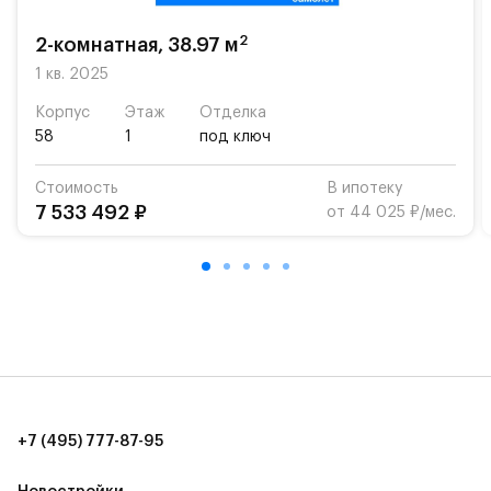
возможность посещения частной гимназии
«Жуковка».
2
2-комнатная, 38.97 м
Для автомобилистов — закрытые озеленённые
1 кв. 2025
парковки.
Корпус
Этаж
Отделка
58
1
под ключ
Территория квартала приватная, въезд
осуществляется по пропускам.#yan19-2r1413784#
Стоимость
В ипотеку
7 533 492 ₽
от 44 025 ₽/мес.
+7 (495) 777-87-95