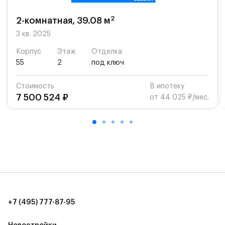
возможность посещения частной гимназии
«Жуковка».
2
2-комнатная, 39.08 м
Для автомобилистов — закрытые озеленённые
3 кв. 2025
парковки.
Корпус
Этаж
Отделка
55
2
под ключ
Территория квартала приватная, въезд
осуществляется по пропускам.#yan19-2r1520925#
Стоимость
В ипотеку
7 500 524 ₽
от 44 025 ₽/мес.
+7 (495) 777-87-95