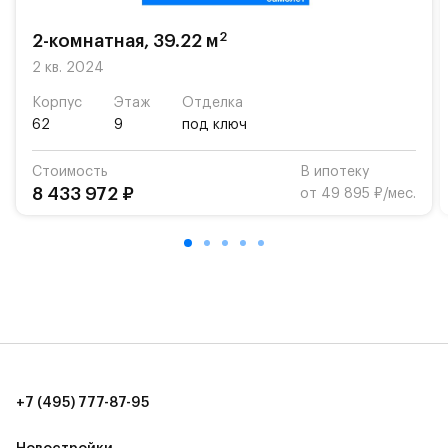
возможность посещения частной гимназии
«Жуковка».
2
2-комнатная, 39.22 м
Для автомобилистов — закрытые озеленённые
2 кв. 2024
парковки.
Корпус
Этаж
Отделка
62
9
под ключ
Территория квартала приватная, въезд
осуществляется по пропускам.#yan19-2r1523805#
Стоимость
В ипотеку
8 433 972 ₽
от 49 895 ₽/мес.
+7 (495) 777-87-95