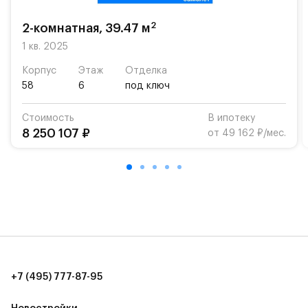
возможность посещения частной гимназии
«Жуковка».
2
2-комнатная, 39.47 м
Для автомобилистов — закрытые озеленённые
1 кв. 2025
парковки.
Корпус
Этаж
Отделка
58
6
под ключ
Территория квартала приватная, въезд
осуществляется по пропускам.#yan19-2r1513696#
Стоимость
В ипотеку
8 250 107 ₽
от 49 162 ₽/мес.
+7 (495) 777-87-95