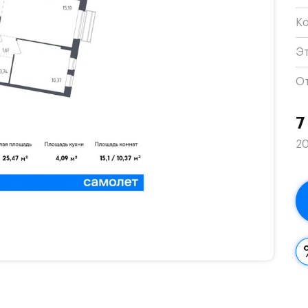
К
Э
О
7
20