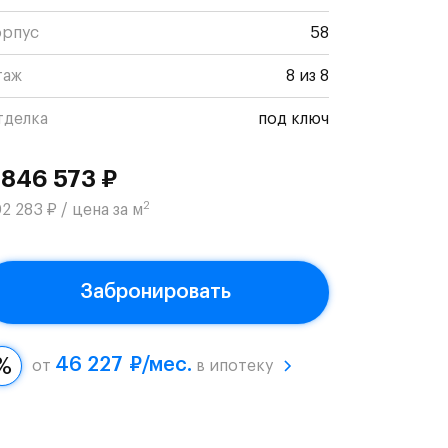
орпус
58
таж
8 из 8
тделка
под ключ
 846 573 ₽
2
2 283 ₽ / цена за м
Забронировать
46 227 ₽/мес.
от
в ипотеку