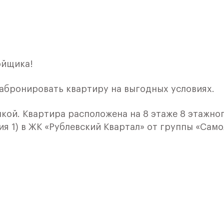
ойщика!
забронировать квартиру на выгодных условиях.
лкой. Квартира расположена на 8 этаже 8 этажно
я 1) в ЖК «Рублевский Квартал» от группы «Само
лки и кухни.
ичный проект от группы Самолет рядом с Дубко
 комплексам, престижный статус западного