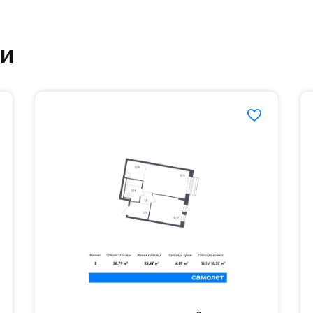
етский сад и школу. Также для наиболее одарён
частной гимназии «Жуковка».
ки
еленённые парковки.
езд осуществляется по пропускам.#yan19-2r1507