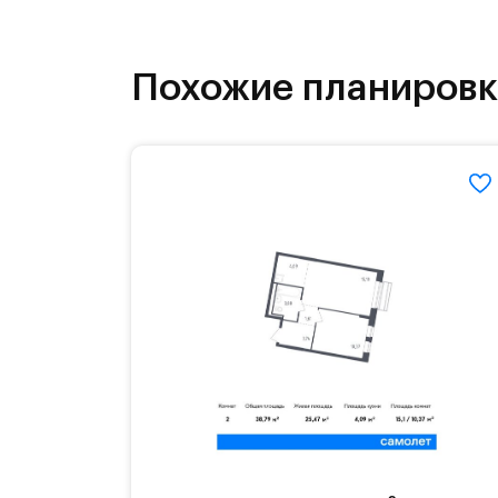
На территории квартала возведут д
детей есть возможность посещения 
Похожие планиров
Для автомобилистов — закрытые оз
Территория квартала приватная, въ