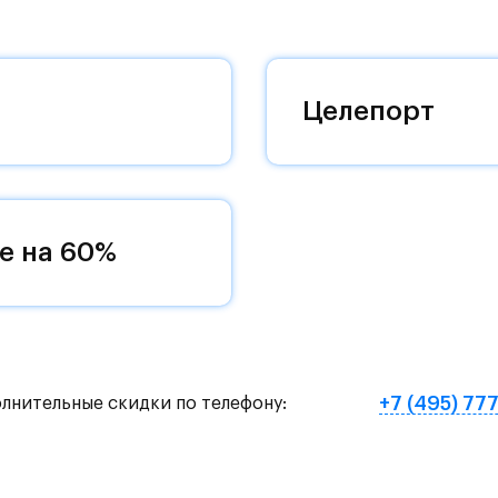
 добраться до столицы.
оквартиры с чистовой отделкой, закрытый двор 
ему «своей» территорией, куда хочется
Целепорт
и на Красногорское и Рублево-Успенское шоссе.
земное метро МЦД «Одинцово».
е на 60%
нут на «Северный обход Одинцово».
х и велосипедных прогулок, а в зимнее время го
е Подушкинского лесопарка расположены кафе и м
+7 (495) 77
олнительные скидки по телефону:
овый образ жизни и регулярно заниматься спорт
ртзале. Для комфортной жизни есть вся необходи