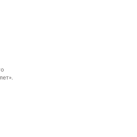
го
лет».
вским