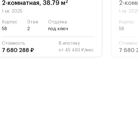
2
2-комнатная, 38.79 м
2-комн
1 кв. 2025
1 кв. 202
Корпус
Этаж
Отделка
Корпус
58
2
под ключ
58
Стоимость
В ипотеку
Стоимос
7 680 288 ₽
7 680 
от 45 493 ₽/мес.