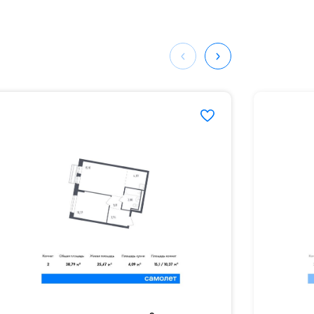
ных
990#