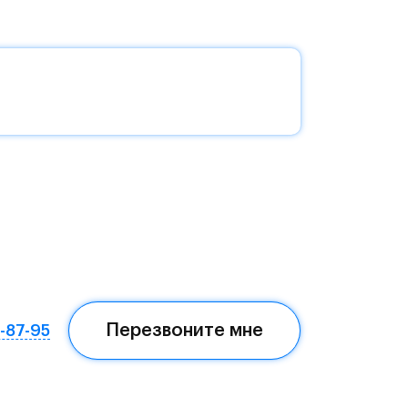
без
да —
еста
Перезвоните мне
7-87-95
ом,
мая