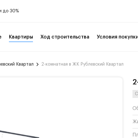
и до 30%
е
Квартиры
Ход строительства
Условия покупк
левский Квартал
2-комнатная в ЖК Рублевский Квартал
2
С
О
Ж
П