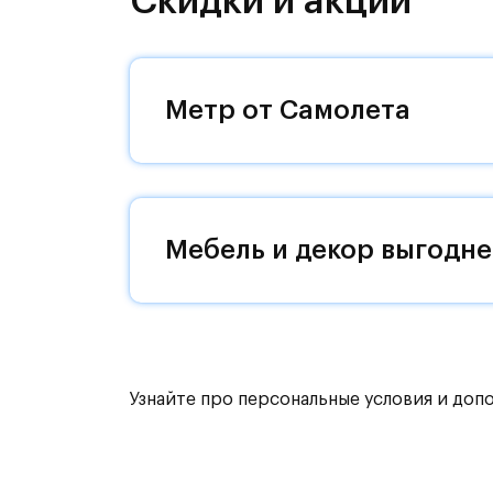
Скидки и акции
направления и возможность удобно
Уютная малоэтажная застройка, евр
машин — квартал станет по-настоящ
Метр от Самолета
возвращаться.
Квартал находится рядом с выездам
Поблизости расположено новое на
Мебель и декор выгодне
До МКАД можно добраться за 15 ми
Территория леса доступна для пеши
для катания на лыжах. Также в зон
для спокойного отдыха.
Узнайте про персональные условия и доп
Расположение позволяет вести здор
как на свежем воздухе, так и в спо
инфраструктура.