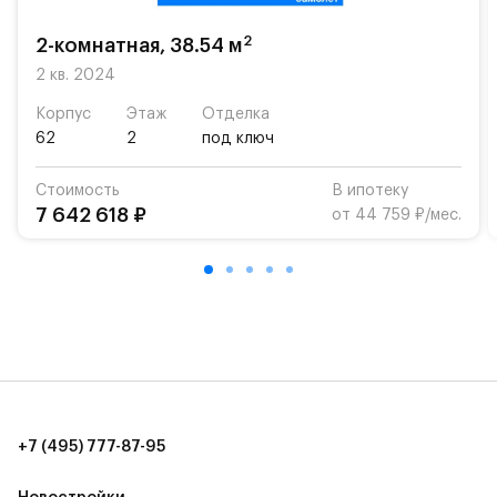
возможность посещения частной гимназии
«Жуковка».
2
2-комнатная, 38.54 м
Для автомобилистов — закрытые озеленённые
2 кв. 2024
парковки.
Корпус
Этаж
Отделка
62
2
под ключ
Территория квартала приватная, въезд
осуществляется по пропускам.#yan19-2r1439603#
Стоимость
В ипотеку
7 642 618 ₽
от 44 759 ₽/мес.
+7 (495) 777-87-95