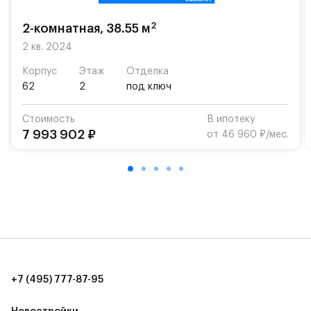
«Жуковка».
2
2-комнатная, 38.55 м
Для автомобилистов — закрытые озеленённые
парковки.
2 кв. 2024
Корпус
Этаж
Отделка
Территория квартала приватная, въезд
62
2
под ключ
осуществляется по пропускам.#yan19-2r1471573#
Стоимость
В ипотеку
7 993 902 ₽
от 46 960 ₽/мес.
+7 (495) 777-87-95