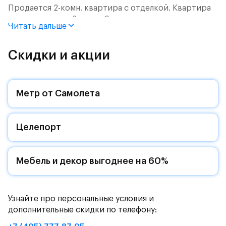
Продается 2-комн. квартира с отделкой. Квартира
расположена на 2 этаже 9 этажного монолитного
Читать дальше
дома (Корпус 55, Секция 2) в ЖК «Рублевский
Квартал» от группы «Самолет».
Скидки и акции
Цена указана с учетом готовой отделки и кухни.
«Рублевский квартал» — это экологичный проект
Метр от Самолета
от группы Самолет рядом с Дубковским и
Подушкинским лесами.
Целепорт
Он сочетает близость к природным комплексам,
престижный статус западного направления и
возможность удобно добраться до столицы.
Мебель и декор выгоднее на 60%
Уютная малоэтажная застройка, евроквартиры с
чистовой отделкой, закрытый двор без машин —
квартал станет по-настоящему «своей»
Узнайте про персональные условия и
территорией, куда хочется возвращаться.
дополнительные скидки по телефону:
Квартал находится рядом с выездами на