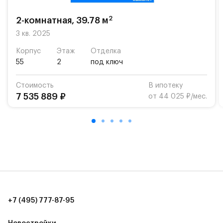
возможность посещения частной гимназии
«Жуковка».
2
2-комнатная, 39.78 м
Для автомобилистов — закрытые озеленённые
3 кв. 2025
парковки.
Корпус
Этаж
Отделка
55
2
под ключ
Территория квартала приватная, въезд
осуществляется по пропускам.#yan19-2r1520993#
Стоимость
В ипотеку
7 535 889 ₽
от 44 025 ₽/мес.
+7 (495) 777-87-95