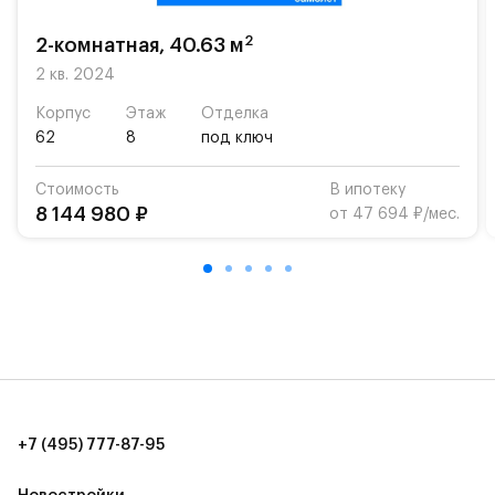
«Жуковка».
2
2-комнатная, 40.63 м
Для автомобилистов — закрытые озеленённые
парковки.
2 кв. 2024
Корпус
Этаж
Отделка
Территория квартала приватная, въезд
62
8
под ключ
осуществляется по пропускам.#yan19-2r1439700#
Стоимость
В ипотеку
8 144 980 ₽
от 47 694 ₽/мес.
+7 (495) 777-87-95